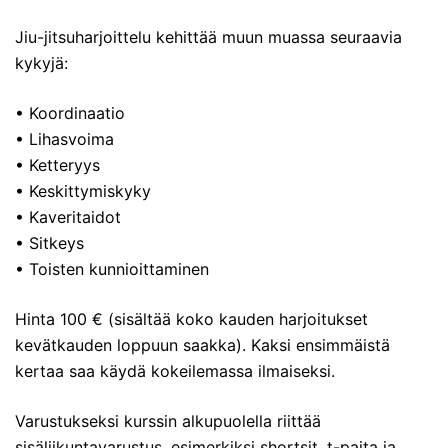
Jiu-jitsuharjoittelu kehittää muun muassa seuraavia
kykyjä:
• Koordinaatio
• Lihasvoima
• Ketteryys
• Keskittymiskyky
• Kaveritaidot
• Sitkeys
• Toisten kunnioittaminen
Hinta 100 € (sisältää koko kauden harjoitukset
kevätkauden loppuun saakka). Kaksi ensimmäistä
kertaa saa käydä kokeilemassa ilmaiseksi.
Varustukseksi kurssin alkupuolella riittää
sisäliikuntavarustus, esimerkiksi shortsit, t-paita ja