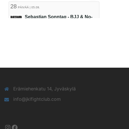
Erämiehenkatu 14, Jyväskylä
info@jklfightclub.com
Instagram
Facebook