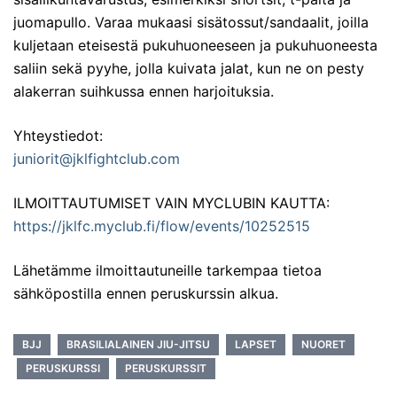
juomapullo. Varaa mukaasi sisätossut/sandaalit, joilla
kuljetaan eteisestä pukuhuoneeseen ja pukuhuoneesta
saliin sekä pyyhe, jolla kuivata jalat, kun ne on pesty
alakerran suihkussa ennen harjoituksia.
Yhteystiedot:
juniorit@jklfightclub.com
ILMOITTAUTUMISET VAIN MYCLUBIN KAUTTA:
https://jklfc.myclub.fi/flow/events/10252515
Lähetämme ilmoittautuneille tarkempaa tietoa
sähköpostilla ennen peruskurssin alkua.
BJJ
BRASILIALAINEN JIU-JITSU
LAPSET
NUORET
PERUSKURSSI
PERUSKURSSIT