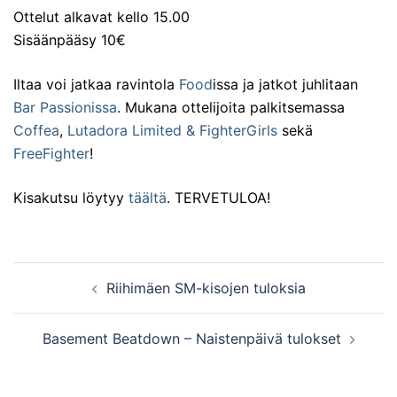
Ottelut alkavat kello 15.00
Sisäänpääsy 10€
Iltaa voi jatkaa ravintola
Food
issa ja jatkot juhlitaan
Bar Passionissa
. Mukana ottelijoita palkitsemassa
Coffea
,
Lutadora Limited & FighterGirls
sekä
FreeFighter
!
Kisakutsu löytyy
täältä
. TERVETULOA!
Post
Riihimäen SM-kisojen tuloksia
navigation
Basement Beatdown – Naistenpäivä tulokset