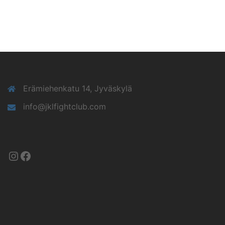
Erämiehenkatu 14, Jyväskylä
info@jklfightclub.com
Instagram
Facebook