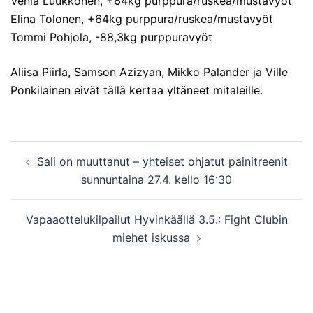
Venla Luukkonen, +64kg purppura/ruskea/mustavyöt
Elina Tolonen, +64kg purppura/ruskea/mustavyöt
Tommi Pohjola, -88,3kg purppuravyöt
Aliisa Piirla, Samson Azizyan, Mikko Palander ja Ville
Ponkilainen eivät tällä kertaa yltäneet mitaleille.
Post
Sali on muuttanut – yhteiset ohjatut painitreenit
navigation
sunnuntaina 27.4. kello 16:30
Vapaaottelukilpailut Hyvinkäällä 3.5.: Fight Clubin
miehet iskussa