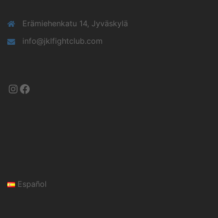
Erämiehenkatu 14, Jyväskylä
info@jklfightclub.com
Instagram
Facebook
Español