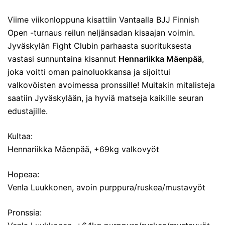
Viime viikonloppuna kisattiin Vantaalla BJJ Finnish
Open -turnaus reilun neljänsadan kisaajan voimin.
Jyväskylän Fight Clubin parhaasta suorituksesta
vastasi sunnuntaina kisannut
Hennariikka Mäenpää
,
joka voitti oman painoluokkansa ja sijoittui
valkovöisten avoimessa pronssille! Muitakin mitalisteja
saatiin Jyväskylään, ja hyviä matseja kaikille seuran
edustajille.
Kultaa:
Hennariikka Mäenpää, +69kg valkovyöt
Hopeaa:
Venla Luukkonen, avoin purppura/ruskea/mustavyöt
Pronssia: