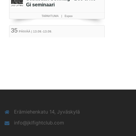
Erämiehenkatu 14, Jyväskylä
info@jklfightclub.com