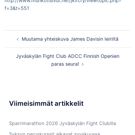
http://www.munkotisivut.net/jklfcry/viewtopic.php?
f=3&t=551
Post
Muutama yhteiskuva James Davisin leiriltä
navigation
Jyväskylän Fight Club ADCC Finnish Openien
paras seura!
Viimeisimmät artikkelit
Sparrimarathon 2026 Jyväskylän Fight Clubilla
Syksyn peruskurssit alkavat syyskuussa