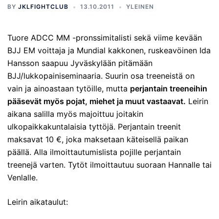
BY
JKLFIGHTCLUB
13.10.2011
YLEINEN
Tuore ADCC MM -pronssimitalisti sekä viime kevään
BJJ EM voittaja ja Mundial kakkonen, ruskeavöinen Ida
Hansson saapuu Jyväskylään pitämään
BJJ/lukkopainiseminaaria. Suurin osa treeneistä on
vain ja ainoastaan tytöille, mutta
perjantain treeneihin
pääsevät myös pojat, miehet ja muut vastaavat.
Leirin
aikana salilla myös majoittuu joitakin
ulkopaikkakuntalaisia tyttöjä. Perjantain treenit
maksavat 10 €, joka maksetaan käteisellä paikan
päällä. Alla ilmoittautumislista pojille perjantain
treenejä varten. Tytöt ilmoittautuu suoraan Hannalle tai
Venlalle.
Leirin aikataulut: