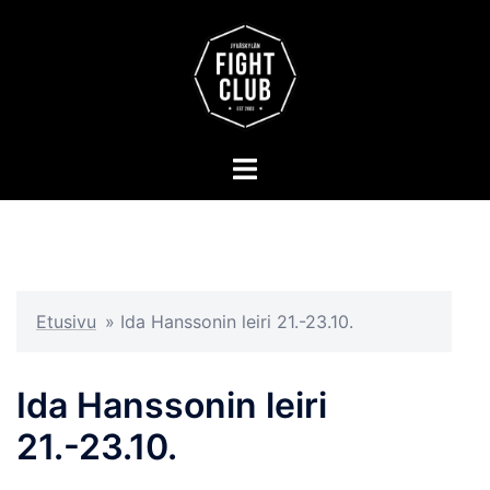
Skip
to
content
Toggle
menu
Etusivu
»
Ida Hanssonin leiri 21.-23.10.
Ida Hanssonin leiri
21.-23.10.