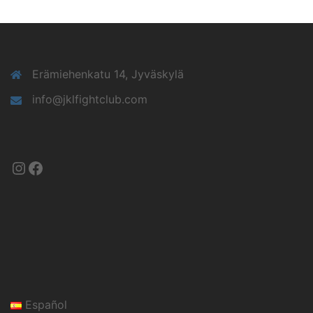
Erämiehenkatu 14, Jyväskylä
info@jklfightclub.com
Instagram
Facebook
Español