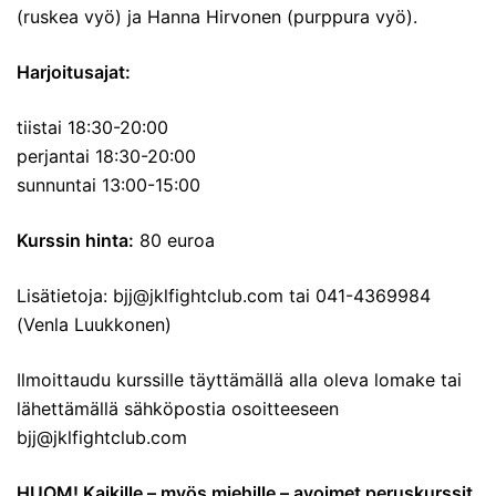
(ruskea vyö) ja Hanna Hirvonen (purppura vyö).
Harjoitusajat:
tiistai 18:30-20:00
perjantai 18:30-20:00
sunnuntai 13:00-15:00
Kurssin hinta:
80 euroa
Lisätietoja: bjj@jklfightclub.com tai 041-4369984
(Venla Luukkonen)
Ilmoittaudu kurssille täyttämällä alla oleva lomake tai
lähettämällä sähköpostia osoitteeseen
bjj@jklfightclub.com
HUOM! Kaikille – myös miehille – avoimet peruskurssit