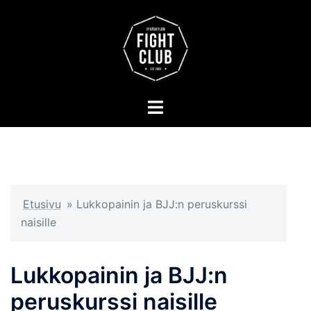
Skip
to
content
Toggle
menu
Etusivu
»
Lukkopainin ja BJJ:n peruskurssi
naisille
Lukkopainin ja BJJ:n
peruskurssi naisille