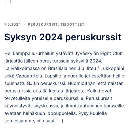
[…]
7.5.2024
PERUSKURSSIT
,
TIEDOTTEET
Syksyn 2024 peruskurssit
Hei kamppailu-urheilun ystävät! Jyväskylän Fight Club
järjestää jälleen peruskursseja syksyllä 2024.
Lajivalikoimassa on Brasilialainen Jiu Jitsu / Lukkopaini
sekä Vapaaottelu. Lapsille ja nuorille järjesteltään heille
suunnattu BJJ:n peruskurssi. Huomioithan, että naisten
peruskurssia ei tällä kertaa järjestetä. Kaikki ovat
tervetulleita yhteiselle peruskurssille. Peruskurssit
käynnistyvät syyskuussa, ja ilmoittautuminen kursseille
avataan heinäkuun loppupuolella. Pysy kuulolla
somessamme, niin saat […]