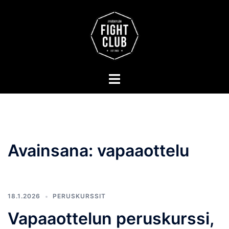
Skip
to
content
Toggle
menu
Avainsana:
vapaaottelu
18.1.2026
PERUSKURSSIT
Vapaaottelun peruskurssi,