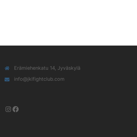
Erämiehenkatu 14, Jyväskylä
info@jklfightclub.com
Instagram
Facebook