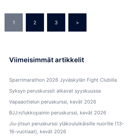
Artikkelien
1
2
3
>
sivutus
Viimeisimmät artikkelit
Sparrimarathon 2026 Jyväskylän Fight Clubilla
Syksyn peruskurssit alkavat syyskuussa
Vapaaottelun peruskurssi, kevät 2026
BJJ:n/lukkopainin peruskurssi, kevät 2026
Jiu-jitsun peruskurssi yläkouluikäisille nuorille (13-
16-vuotiaat), kevät 2026