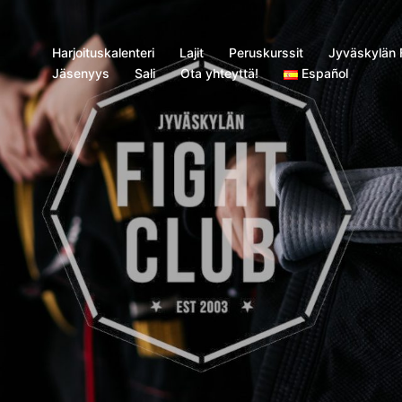
Harjoituskalenteri
Lajit
Peruskurssit
Jyväskylän F
Jäsenyys
Sali
Ota yhteyttä!
Español