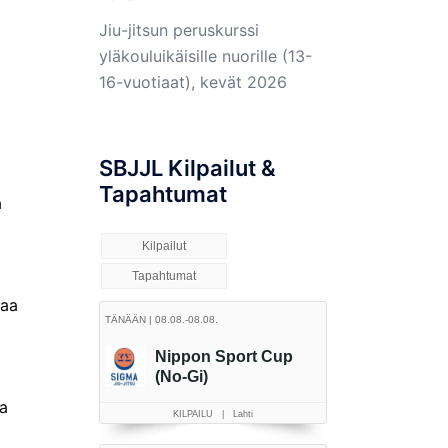
Jiu-jitsun peruskurssi
yläkouluikäisille nuorille (13-
16-vuotiaat), kevät 2026
SBJJL Kilpailut &
Tapahtumat
ä
saa
ja