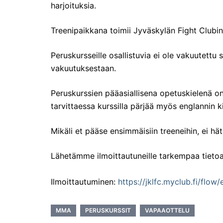
harjoituksia.
Treenipaikkana toimii Jyväskylän Fight Clubin
Peruskursseille osallistuvia ei ole vakuutettu 
vakuutuksestaan.
Peruskurssien pääasiallisena opetuskielenä on
tarvittaessa kurssilla pärjää myös englannin ki
Mikäli et pääse ensimmäisiin treeneihin, ei h
Lähetämme ilmoittautuneille tarkempaa tietoa
Ilmoittautuminen:
https://jklfc.myclub.fi/flo
MMA
PERUSKURSSIT
VAPAAOTTELU