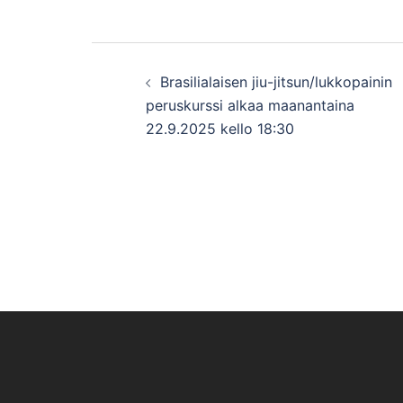
Post
Brasilialaisen jiu-jitsun/lukkopainin
navigation
peruskurssi alkaa maanantaina
22.9.2025 kello 18:30