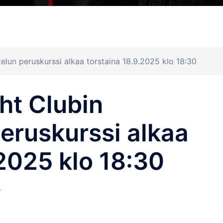
elun peruskurssi alkaa torstaina 18.9.2025 klo 18:30
ht Clubin
eruskurssi alkaa
.2025 klo 18:30
T