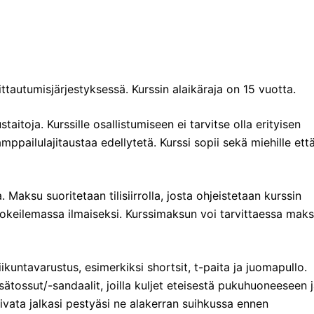
ittautumisjärjestyksessä. Kurssin alaikäraja on 15 vuotta.
aitoja. Kurssille osallistumiseen ei tarvitse olla erityisen
pailulajitaustaa edellytetä. Kurssi sopii sekä miehille ett
Maksu suoritetaan tilisiirrolla, josta ohjeistetaan kurssin
okeilemassa ilmaiseksi. Kurssimaksun voi tarvittaessa mak
iikuntavarustus, esimerkiksi shortsit, t-paita ja juomapullo.
tossut/-sandaalit, joilla kuljet eteisestä pukuhuoneeseen 
ivata jalkasi pestyäsi ne alakerran suihkussa ennen