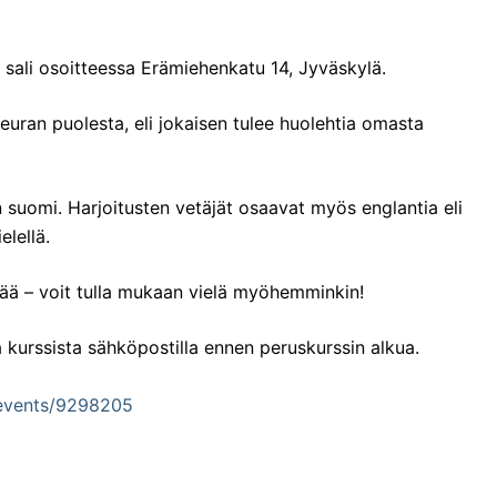
 sali osoitteessa Erämiehenkatu 14, Jyväskylä.
seuran puolesta, eli jokaisen tulee huolehtia omasta
 suomi. Harjoitusten vetäjät osaavat myös englantia eli
elellä.
ätää – voit tulla mukaan vielä myöhemminkin!
 kurssista sähköpostilla ennen peruskurssin alkua.
w/events/9298205