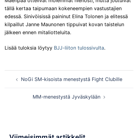
Mäenpää ottelivat molemmat hienosti, mutta joutuivat
tällä kertaa taipumaan kokeneempien vastustajien
edessä. Sinivöisissä paininut Elina Tolonen ja elitessä
kilpaillut Janne Maunonen tippuivat kovan taistelun
jälkeen ennen mitaliotteluita.
Lisää tuloksia löytyy
BJJ-liiton tulossivulta
.
Post
NoGi SM-kisoista menestystä Fight Clubille
navigation
MM-menestystä Jyväskylään
Viimeisimmät artikkelit