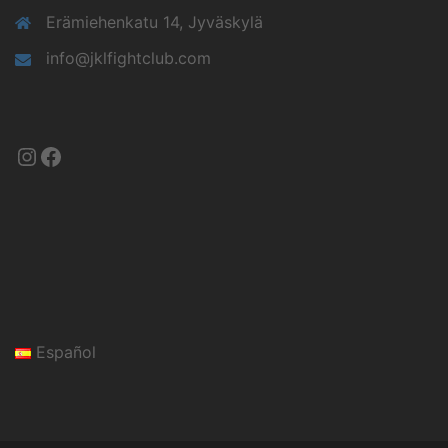
Erämiehenkatu 14, Jyväskylä
info@jklfightclub.com
Instagram
Facebook
Español