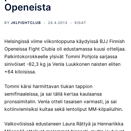
Openeista
BY
JKLFIGHTCLUB
24.4.2013
KISAT
Helsingissä viime viikonloppuna käydyissä BJJ Finnish
Openeissa Fight Clubia oli edustamassa kuusi ottelijaa.
Palkintokorokkeelle ylsivät Tommi Pohjola sarjassa
sinivöiset -82,3 kg ja Venla Luukkonen naisten eliten
+64 kiloisissa.
Tommi kärsi harmittavan tiukan tappion
semifinaaleissa, ja sai tällä kertaa kaulaansa
pronssimitalin. Venla otteli tasaisen varmasti, ja sai
kotiinviemisiksi kultaa sekä lentoliput MM-kilpailuihin.
Valkovöisissä edustaneen Laura Rättyä ja Hennariikka