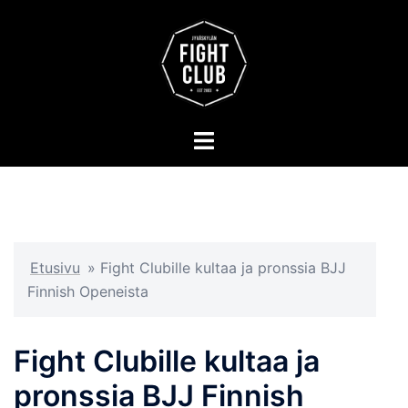
Skip
to
content
Toggle
menu
Etusivu
»
Fight Clubille kultaa ja pronssia BJJ
Finnish Openeista
Fight Clubille kultaa ja
pronssia BJJ Finnish