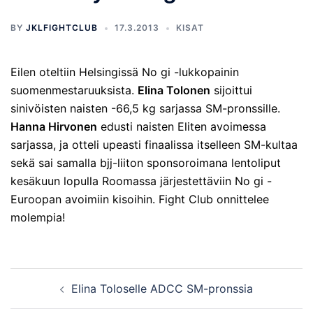
BY
JKLFIGHTCLUB
17.3.2013
KISAT
Eilen oteltiin Helsingissä No gi -lukkopainin
suomenmestaruuksista.
Elina Tolonen
sijoittui
sinivöisten naisten -66,5 kg sarjassa SM-pronssille.
Hanna Hirvonen
edusti naisten Eliten avoimessa
sarjassa, ja otteli upeasti finaalissa itselleen SM-kultaa
sekä sai samalla bjj-liiton sponsoroimana lentoliput
kesäkuun lopulla Roomassa järjestettäviin No gi -
Euroopan avoimiin kisoihin. Fight Club onnittelee
molempia!
Post
Elina Toloselle ADCC SM-pronssia
navigation