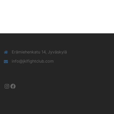
Erämiehenkatu 14, Jyväskylä
info@jklfightclub.com
Instagram
Facebook