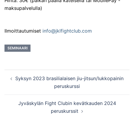
Hinta: 30€ (paikan päällä käteisellä tai MobilePay -
maksupalvelulla)
Ilmoittautumiset
info@jklfightclub.com
SEMINAARI
Post
Syksyn 2023 brasilialaisen jiu-jitsun/lukkopainin
navigation
peruskurssi
Jyväskylän Fight Clubin kevätkauden 2024
peruskurssit