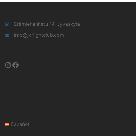
Erämiehenkatu 14, Jyväskylä
info@jklfightclub.com
Instagram
Facebook
Español